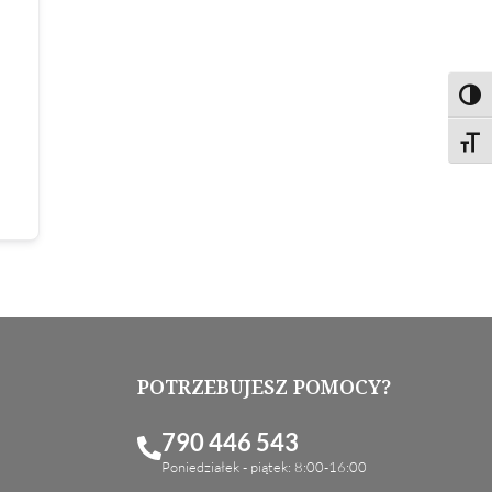
Toggl
Toggl
POTRZEBUJESZ POMOCY?
790 446 543
Poniedziałek - piątek: 8:00-16:00