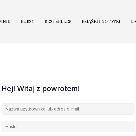
 MNIE
KURSY
BESTSELLER
KSIĄŻKI I NOTATKI
D
Hej! Witaj z powrotem!