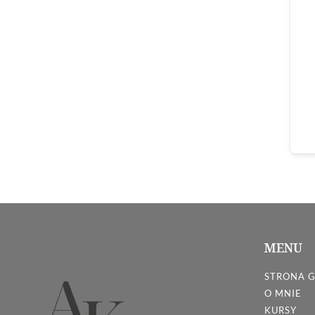
MENU
STRONA 
O MNIE
KURSY