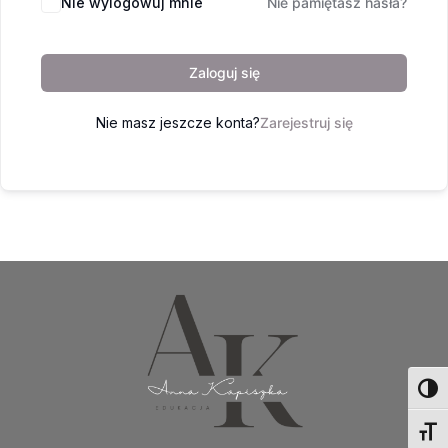
Nie wylogowuj mnie
Nie pamiętasz hasła?
Zaloguj się
Nie masz jeszcze konta?
Zarejestruj się
Toggl
Toggl