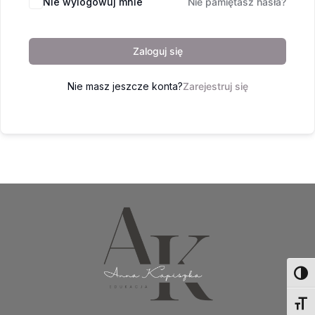
Nie wylogowuj mnie
Nie pamiętasz hasła?
Zaloguj się
Nie masz jeszcze konta?
Zarejestruj się
Toggl
Toggl