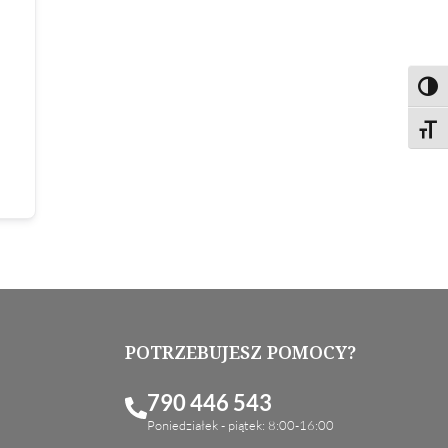
Toggl
Toggl
POTRZEBUJESZ POMOCY?
790 446 543
Poniedziałek - piątek: 8:00-16:00