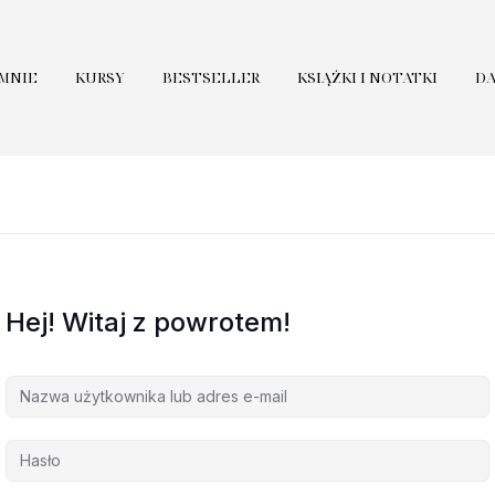
 MNIE
KURSY
BESTSELLER
KSIĄŻKI I NOTATKI
D
Hej! Witaj z powrotem!