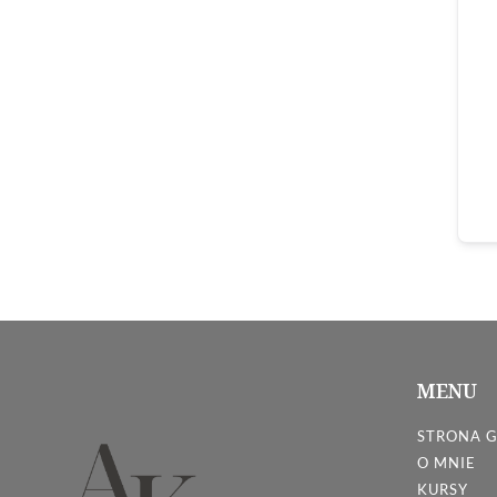
MENU
STRONA 
O MNIE
KURSY