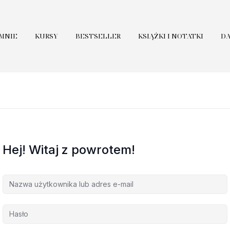
 MNIE
KURSY
BESTSELLER
KSIĄŻKI I NOTATKI
D
Hej! Witaj z powrotem!