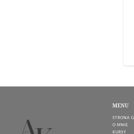
MENU
STRONA 
O MNIE
KURSY