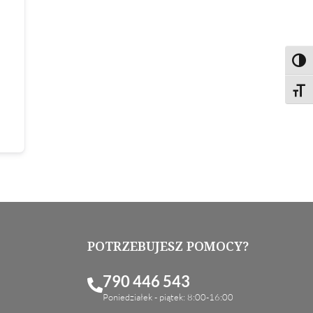
Toggl
Toggl
POTRZEBUJESZ POMOCY?
790 446 543
Poniedziałek - piątek: 8:00-16:00