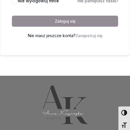
Nie wylogowuj mnie
Nie pamiętasz hasła?
Zaloguj się
Nie masz jeszcze konta?
Zarejestruj się
Toggl
Toggl