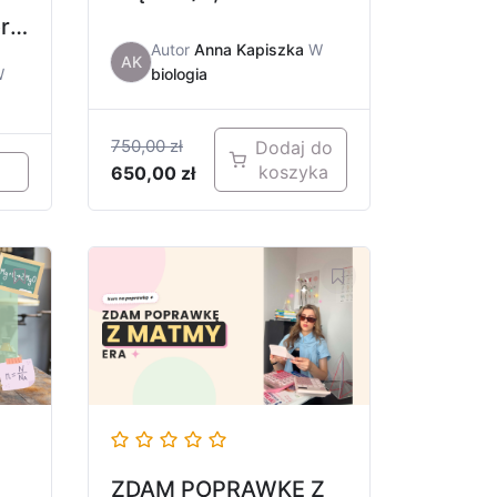
óre
Autor
Anna Kapiszka
W
AK
W
biologia
750,00
zł
Dodaj do
koszyka
650,00
zł
ZDAM POPRAWKĘ Z