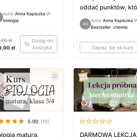
oddać punktów, kt
Autor
Anna Kapiszka
W
decydują o
K
biologia
Autor
Anna Kapiszka
AK
medycynie
Bestseller
,
chemia
0,00
zł
Dodaj do
koszyka
Zapisz się na kurs
0,00
zł
5.00
(10)
ologia matura,
DARMOWA LEKCJA