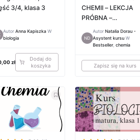
ęść 3/4, klasa 3
CHEMII – LEKCJA
PRÓBNA –
STECHIOMETRIA
Autor
Anna Kapiszka
W
Autor
Natalia Dorau -
K
biologia
ND
Asystent kursu
W
Bestseller
,
chemia
Dodaj do
0,00
zł
koszyka
Zapisz się na kurs