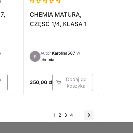
)
7,
CHEMIA MATURA,
CZĘŚĆ 1/4, KLASA 1
W
Autor
Karolina587
W
K
chemia
o
Dodaj do
350,00
zł
a
koszyka
1
2
3
4