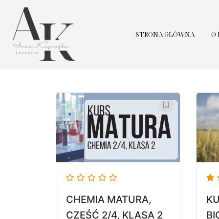
STRONA GŁÓWNA
O
CHEMIA MATURA,
K
CZĘŚĆ 2/4, KLASA 2
BI