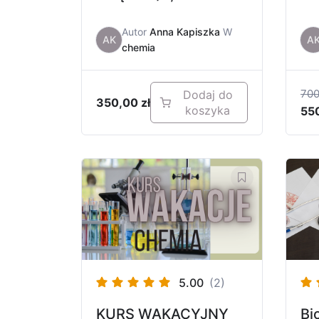
Autor
Anna Kapiszka
W
AK
A
chemia
70
Dodaj do
350,00
zł
koszyka
55
5.00
(2)
KURS WAKACYJNY
Bi