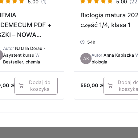
5.00
(1)
5.00
(22
HEMIA
Biologia matura 202
DEMECUM PDF +
część 1/4, klasa 1
SZKI – NOWA
54h
DSŁONA
Autor
Natalia Dorau -
D
Asystent kursu
W
Autor
Anna Kapiszka
AK
Bestseller
,
chemia
biologia
Dodaj do
Dodaj d
9,00
zł
550,00
zł
koszyka
koszyk