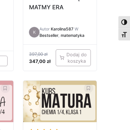
MATMY ERA
Toggl
Autor
Karolina587
W
K
Bestseller
,
matematyka
Toggl
397,00
zł
Dodaj do
koszyka
347,00
zł