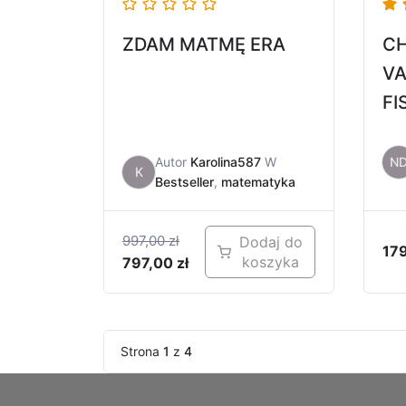
ZDAM MATMĘ ERA
C
VA
FI
O
Autor
Karolina587
W
N
K
Bestseller
,
matematyka
997,00
zł
Dodaj do
17
koszyka
797,00
zł
Strona
1
z
4