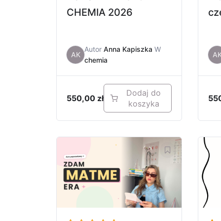
CHEMIA 2026
cz
Autor
Anna Kapiszka
W
AK
A
chemia
Dodaj do
550,00
zł
55
koszyka