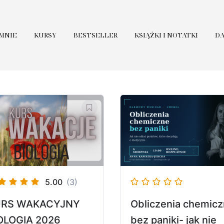
 MNIE
KURSY
BESTSELLER
KSIĄŻKI I NOTATKI
D
5.00
(3)
URS WAKACYJNY
Obliczenia chemic
OLOGIA 2026
bez paniki- jak nie