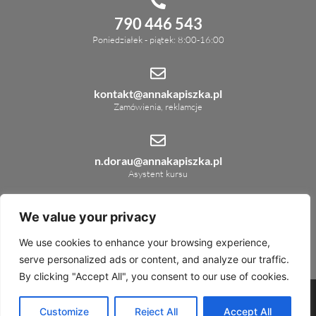
790 446 543
Poniedziałek - piątek: 8:00-16:00
kontakt@annakapiszka.pl
Zamówienia, reklamcje
n.dorau@annakapiszka.pl
Asystent kursu
We value your privacy
ul. Świętojańska 3
83-400 Kościerzyna
We use cookies to enhance your browsing experience,
serve personalized ads or content, and analyze our traffic.
By clicking "Accept All", you consent to our use of cookies.
Polityka Prywatności
Regulamin
COPYRIGHT 2026 © ANNA KAPISZKA ALL RIGHTS RESERVED.
Customize
Reject All
Accept All
DESIGN BY