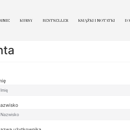
 MNIE
KURSY
BESTSELLER
KSIĄŻKI I NOTATKI
D
nta
mię
azwisko
azwa użytkownika