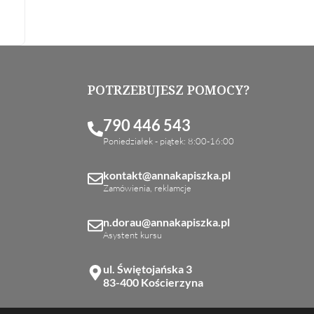
POTRZEBUJESZ POMOCY?
790 446 543
Poniedziałek - piątek: 8:00-16:00
kontakt@annakapiszka.pl
Zamówienia, reklamcje
n.dorau@annakapiszka.pl
Asystent kursu
ul. Świętojańska 3
83-400 Kościerzyna