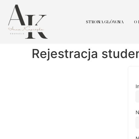
STRONA GŁÓWNA
O
Rejestracja stude
I
N
N