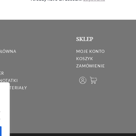
SKLEP
GŁÓWNA
MOJE KONTO
KOSZYK
ZAMÓWIENIE
ER
 NOTATKI
 MATERIAŁY
.
.