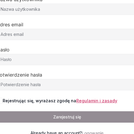
dres email
mail
asło
otwierdzenie hasła
Rejestrując się, wyrażasz zgodę na
Regulamin i zasady
Zarejestruj się
Already have an account?
Logowanie